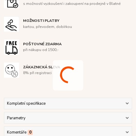
s možností vyzkoušení i zakoupení na prodejně v Blatné
MOŽNOSTI PLATBY
kartou, převodem, dobírkou
POŠTOVNÉ ZDARMA
při nákupu od 1500,-
ZÁKAZNICKÁ SLEVA
8% při registraci
Kompletní specifikace
Parametry
Komentáře
0