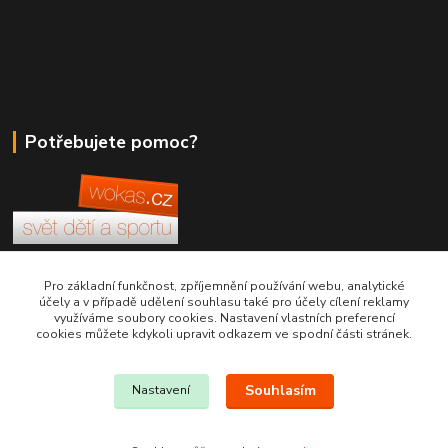
Potřebujete pomoc?
+420 380 830 198
Pro základní funkčnost, zpříjemnění používání webu, analytické
účely a v případě udělení souhlasu také pro účely cílení reklamy
využíváme soubory cookies. Nastavení vlastních preferencí
wokas.online@yahoo.cz
cookies můžete kdykoli upravit odkazem ve spodní části stránek.
Souhlasím
Nastavení