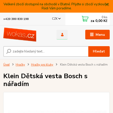
Veškeré zboží dostupné na obchodě v Blatné. Přijdte si zboží vyzkoušet.
Rádi Vám poradíme.
0
ks
CZK
+420 380 830 198
za
0,00 Kč
Menu
Hledat
Úvod
Hračky
Hračky pro kluky
Klein Dětská vesta Bosch s nářadím
Klein Dětská vesta Bosch s
nářadím