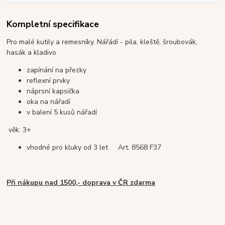
Kompletní specifikace
Pro malé kutily a remesníky. Nářádí - pila, kleště, šroubovák,
hasák a kladivo
zapínání na přezky
reflexní prvky
náprsní kapsička
oka na nářadí
v balení 5 kusů nářadí
věk: 3+
vhodné pro kluky od 3 let Art. 8568 F37
Při nákupu nad 1500,- doprava v ČR zdarma