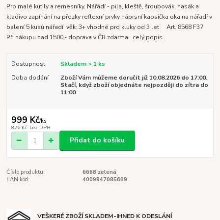
Pro malé kutily a remesníky. Nářádí - pila, kleště, šroubovák, hasák a
kladivo zapínání na přezky reflexní prvky náprsní kapsička oka na nářadí v
balení 5 kusů nářadí věk: 3+ vhodné pro kluky od 3 let Art. 8568 F37
Při nákupu nad 1500,- doprava v ČR zdarma
celý popis
Dostupnost
Skladem > 1 ks
Doba dodání
Zboží Vám můžeme doručit již 10.08.2026 do 17:00.
Stačí, když zboží objednáte nejpozději do zítra do
11:00
999 Kč
/
ks
826 Kč
bez DPH
Přidat do košíku
Číslo produktu:
6668 zelená
EAN kód:
4009847085689
VEŠKERÉ ZBOŽÍ SKLADEM-IHNED K ODESLÁNÍ