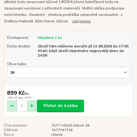
dětské boty zavazovací růžové 1401B Kožené kotníčkové boty na
zavazovaní vyrobené z přírodních materiálů. Vnitřní stélka podporuje
nožní klenbu flexibilní - ohebná podrážka zdravotně nezávadné- s
žirafkou materiál: kůže barva: růžová
celý popis
Dostupnost
Skladem 1 ks
Doba dodání
Zboží Vám můžeme doručit již 11.08.2026 do 17:00.
Stačí, když zboží objednáte nejpozději dnes do
24:00
Obuv baby
899 Kč
/
ks
743 Kč
bez DPH
Přidat do košíku
Číslo produktu:
7477 1401B růžové-26
EAN kód:
7477747726
Barva:
růžová