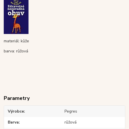
materiál: kůže
barva: růžová
Parametry
Výrobce
Pegres
Barva
růžová