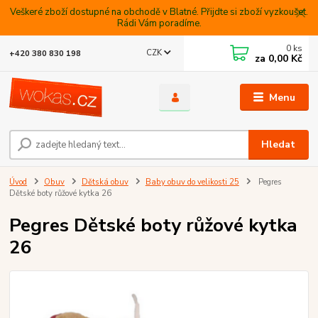
Veškeré zboží dostupné na obchodě v Blatné. Přijdte si zboží vyzkoušet.
Rádi Vám poradíme.
0
ks
CZK
+420 380 830 198
za
0,00 Kč
Menu
Hledat
Úvod
Obuv
Dětská obuv
Baby obuv do velikosti 25
Pegres
Dětské boty růžové kytka 26
Pegres Dětské boty růžové kytka
26